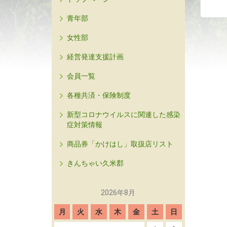
青年部
女性部
経営発達支援計画
会員一覧
各種共済・保険制度
新型コロナウイルスに関連した感染
症対策情報
商品券「かけはし」取扱店リスト
きんちゃい久米郡
2026年8月
月
火
水
木
金
土
日