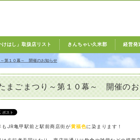
かけはし」取扱店リスト
きんちゃい久米郡
経営発
り～第１０幕～ 開催のお知らせ
たまごまつり～第１０幕～ 開催のお
年もJR亀甲駅前と駅前商店街が
黄福色
に染まります！