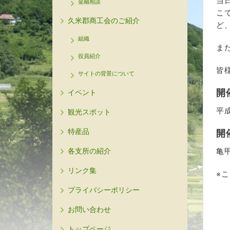
当
金融相談
こ
久米郡商工会のご紹介
ど
組織
ま
役員紹介
皆
サイトの背景について
開
イベント
平
観光スポット
特産品
開
各支所の紹介
亀
リンク集
※
プライバシーポリシー
お問い合わせ
トップページ