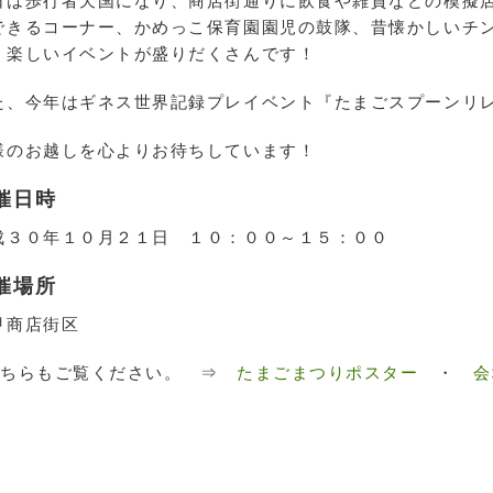
日は歩行者天国になり、商店街通りに飲食や雑貨などの模擬
できるコーナー、かめっこ保育園園児の鼓隊、昔懐かしいチ
、楽しいイベントが盛りだくさんです！
た、今年はギネス世界記録プレイベント『たまごスプーンリ
様のお越しを心よりお待ちしています！
催日時
成３０年１０月２１日 １０：００～１５：００
催場所
甲商店街区
こちらもご覧ください。 ⇒
たまごまつりポスター
・
会