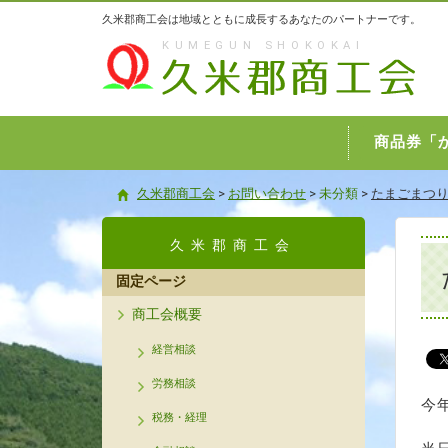
久米郡商工会は地域とともに成長するあなたのパートナーです。
KUMEGUN SHOKOKAI
久米郡商工会
商品券「
久米郡商工会
>
お問い合わせ
>
未分類
>
たまごまつ
久米郡商工会
固定ページ
商工会概要
経営相談
労務相談
今
税務・経理