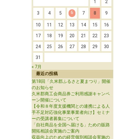
1
2
6
3
4
5
7
8
9
10
11
12
13
14
15
16
17
18
19
20
21
22
23
24
25
26
27
28
29
30
31
« 7月
最近の投稿
第18回「久米郡ふるさと夏まつり」開催
のお知らせ
久米郡商工会商品券ご利用感謝キャンペ
ーン開催について
【令和８年度支援機関との連携による人
手不足対応強化事業事業者向け】セミナ
ーの受講者募集について
「自社商品を全国へ届ける」ための販路
開拓相談会実施のご案内
収益向上のための経営個別相談会実施の