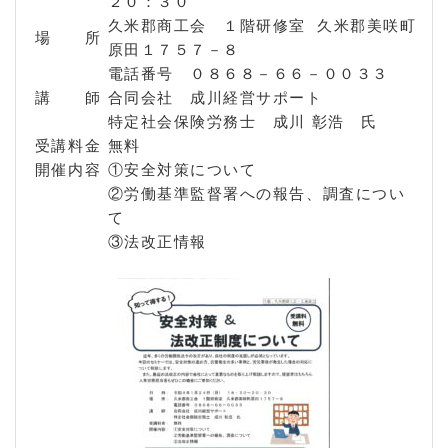
２０：３０
久米郡商工会 １階研修室 久米郡美咲町
場 所
原田１７５７－８
電話番号 ０８６８－６６－００３３
講 師
合同会社 成川経営サポート
特定社会保険労務士 成川 彰浩 氏
受講料金
無料
開催内容
①安全対策について
②労働基準監督署への報告、調査につい
て
③法改正情報