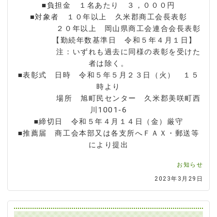
■負担金 １名あたり ３，０００円
■対象者 １０年以上 久米郡商工会長表彰
２０年以上 岡山県商工会連合会長表彰
【勤続年数基準日 令和５年４月１日】
注：いずれも過去に同様の表彰を受けた
者は除く。
■表彰式 日時 令和５年５月２３日（火） １５
時より
場所 旭町民センター 久米郡美咲町西
川1001-6
■締切日 令和５年４月１４日（金）厳守
■推薦届 商工会本部又は各支所へＦＡＸ・郵送等
により提出
お知らせ
2023年3月29日