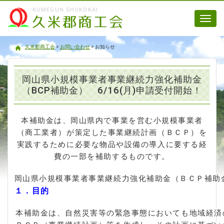
KUMEGUN SHOKOKAI
Toggl
navig
久米郡商工会
久米郡商工会
>
お問い合わせ
>
お知らせ
岡山県小規模事業者事業継続力強化補助金
（BCP補助金） 6/16(月)申請受付開始！
本補助金は、岡山県内で事業を営む小規模事業者
（商工業者）が策定した事業継続計画（ＢＣＰ）を
実践するために必要な物品や設備の導入に要する経
費の一部を補助するものです。
岡山県小規模事業者事業継続力強化補助金（ＢＣＰ補助
１．目的
本補助金は、自然災害等の緊急事態においても地域経済