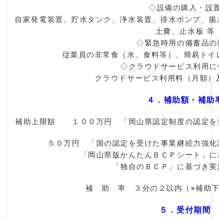
◇設備の購入・設
自家発電装置、貯水タンク、浄水装置、排水ポンプ、揚
土嚢、止水板 等
◇緊急時用の備蓄品の
従業員の非常食（水、食料等）、簡易トイ
◇クラウドサービス利用に
クラウドサービス利用料（月額）
４．補助額・補助
補助上限額 １００万円 「岡山県認定制度の認定を
５０万円 「国の認定を受けた事業継続力強化
「岡山県版かんたんＢＣＰシート」に
「独自のＢＣＰ」に基づき実
補 助 率 ３分の２以内（※補助
５．受付期間