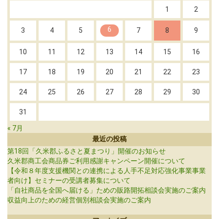
1
2
6
3
4
5
7
8
9
10
11
12
13
14
15
16
17
18
19
20
21
22
23
24
25
26
27
28
29
30
31
« 7月
最近の投稿
第18回「久米郡ふるさと夏まつり」開催のお知らせ
久米郡商工会商品券ご利用感謝キャンペーン開催について
【令和８年度支援機関との連携による人手不足対応強化事業事業
者向け】セミナーの受講者募集について
「自社商品を全国へ届ける」ための販路開拓相談会実施のご案内
収益向上のための経営個別相談会実施のご案内