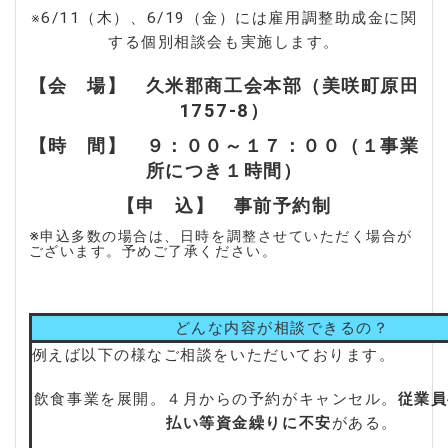
※6/11（木）、6/19（金）には雇用調整助成金に関
する個別相談会も実施します。
【会 場】 久米郡商工会本部（美咲町原田
1757-8）
【時 間】 ９：００～１７：００（１事業
所につき１時間）
【申 込】 事前予約制
※申込多数の場合は、日時を調整させていただく場合が
ございます。予めご了承ください。
どんな内容が相談できるの？
例えば以下の様なご相談をいただいております。
飲食事業を展開。４月からの予約がキャンセル。
従業員
払い等資金繰りに不安
がある。