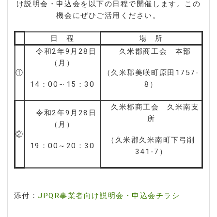
け説明会・申込会を以下の日程で開催します。この
機会にぜひご活用ください。
日 程
場 所
令和2年9月28日
久米郡商工会 本部
（月）
①
（久米郡美咲町原田1757-
14：00～15：30
8）
久米郡商工会 久米南支
令和2年9月28日
所
（月）
②
（久米郡久米南町下弓削
19：00～20：30
341-7）
添付：
JPQR事業者向け説明会・申込会チラシ