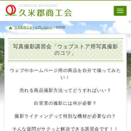
KUMEGUN SHOKOKAI
Toggl
navig
久米郡商工会
久米郡商工会
>
お問い合わせ
>
2020年
写真撮影講習会「ウェブストア用写真撮影
のコツ」
ウェブやホームページ用の商品を自分で撮ってみた
い！
売れる商品撮影方法ってどうすればいい？
白背景の撮影には何が必要？
撮影ライティングって特別な機材が必要なの？
そんな疑問がサクっと解決できる講習会です！！