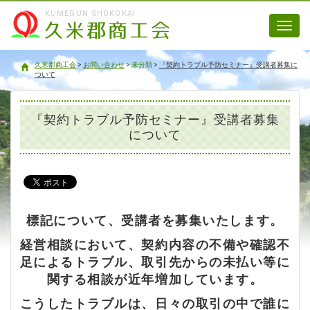
KUMEGUN SHOKOKAI
Toggl
navig
久米郡商工会
久米郡商工会
>
お問い合わせ
>
未分類
>
『契約トラブル予防セミナー』受講者募集に
ついて
『契約トラブル予防セミナー』受講者募集
について
標記について、受講者を募集いたします。
経営相談において、契約内容の不備や確認不
足によるトラブル、取引先からの未払い等に
関する相談が近年増加しています。
こうしたトラブルは、日々の取引の中で誰に