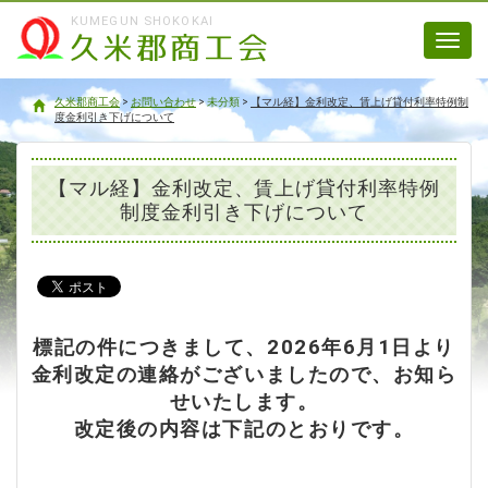
KUMEGUN SHOKOKAI
Toggl
navig
久米郡商工会
久米郡商工会
>
お問い合わせ
>
未分類
>
【マル経】金利改定、賃上げ貸付利率特例制
度金利引き下げについて
【マル経】金利改定、賃上げ貸付利率特例
制度金利引き下げについて
標記の件につきまして、2026年6月1日より
金利改定の連絡がございましたので、お知ら
せいたします。
改定後の内容は下記のとおりです。