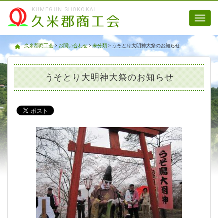
KUMEGUN SHOKOKAI
Toggl
navig
久米郡商工会
久米郡商工会
>
お問い合わせ
>
未分類
>
うそとり大明神大祭のお知らせ
うそとり大明神大祭のお知らせ