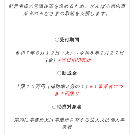
経営者様の意識改革を進めるため、がんばる県内事
業者のみなさまの取組を支援します。
〇
受付期間
令和７年８月１２日（火）～令和８年２月２７日
（金）
※当日消印有効
〇
助成金
上限１０万円（補助率２分の１）
※１事業者につ
き１回限り
〇
助成対象者
県内に事務所又は事業所を有する法人又は個人事
業者