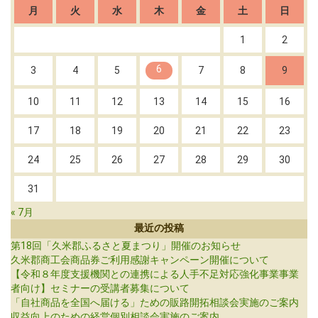
月
火
水
木
金
土
日
1
2
6
3
4
5
7
8
9
10
11
12
13
14
15
16
17
18
19
20
21
22
23
24
25
26
27
28
29
30
31
« 7月
最近の投稿
第18回「久米郡ふるさと夏まつり」開催のお知らせ
久米郡商工会商品券ご利用感謝キャンペーン開催について
【令和８年度支援機関との連携による人手不足対応強化事業事業
者向け】セミナーの受講者募集について
「自社商品を全国へ届ける」ための販路開拓相談会実施のご案内
収益向上のための経営個別相談会実施のご案内