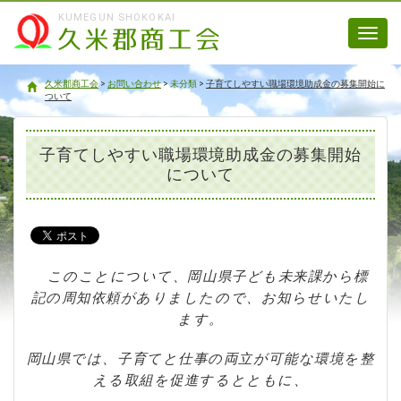
KUMEGUN SHOKOKAI
Toggl
navig
久米郡商工会
久米郡商工会
>
お問い合わせ
>
未分類
>
子育てしやすい職場環境助成金の募集開始に
ついて
子育てしやすい職場環境助成金の募集開始
について
このことについて、岡山県子ども未来課から標
記の周知依頼がありましたので、お知らせいたし
ます。
岡山県では、子育てと仕事の両立が可能な環境を整
える取組を促進するとともに、