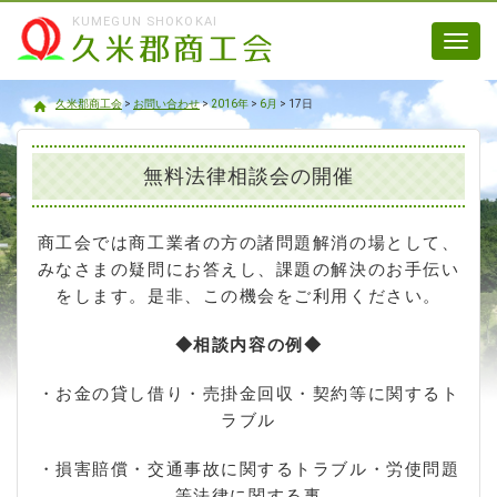
KUMEGUN SHOKOKAI
Toggl
navig
久米郡商工会
久米郡商工会
>
お問い合わせ
>
2016年
>
6月
>
17日
無料法律相談会の開催
商工会では商工業者の方の諸問題解消の場として、
みなさまの疑問にお答えし、課題の解決のお手伝い
をします。是非、この機会をご利用ください。
◆相談内容の例◆
・お金の貸し借り・売掛金回収・契約等に関するト
ラブル
・損害賠償・交通事故に関するトラブル・労使問題
等法律に関する事