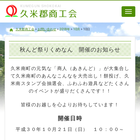
KUMEGUN SHOKOKAI
Toggl
navig
久米郡商工会
久米郡商工会
>
お問い合わせ
>
2018年
>
10月
>
10日
秋んど祭りくめなん 開催のお知らせ
久米南町の元気な「商人（あきんど）」が大集合し
て久米南町のあんなこんなを大売出し！餅投げ、久
米南スタンプ会抽選会、ふわふわ遊具などたくさん
のイベントが盛りだくさんです！！
皆様のお越しを心よりお待ちしています！
開催日時
平成３０年１０月２１日（日） １０：００～