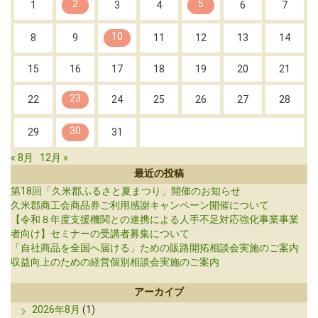
2
5
1
3
4
6
7
10
8
9
11
12
13
14
15
16
17
18
19
20
21
23
22
24
25
26
27
28
30
29
31
« 8月
12月 »
最近の投稿
第18回「久米郡ふるさと夏まつり」開催のお知らせ
久米郡商工会商品券ご利用感謝キャンペーン開催について
【令和８年度支援機関との連携による人手不足対応強化事業事業
者向け】セミナーの受講者募集について
「自社商品を全国へ届ける」ための販路開拓相談会実施のご案内
収益向上のための経営個別相談会実施のご案内
アーカイブ
2026年8月
(1)