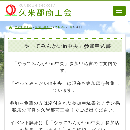
KUMEGUN SHOKOKAI
Toggl
navig
久米郡商工会
久米郡商工会
>
お問い合わせ
>
2022年
>
8月
>
26日
「やってみんかいin中央」参加申込書
「やってみんかいin中央」参加申込書のご案内で
す。
「やってみんかいin中央」は現在も参加店を募集し
ています。
参加を希望の方は添付された参加申込書とチラシ掲
載用の写真を久米郡商工会までご提出ください。
イベント詳細は【「やってみんかいin中央」参加店
を募集しています！】をご確認ください。