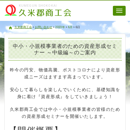
KUMEGUN SHOKOKAI
Toggl
navig
久米郡商工会
久米郡商工会
>
お問い合わせ
>
2023年
>
6月
>
6日
中小・小規模事業者のための資産形成セミ
ナー ～中級編～のご案内
昨今の円安、物価高騰、ポストコロナにより資産形
成ニーズはますます高まっています。
安心して暮らしを楽しんでいくために、基礎知識を
身に着け『資産形成』をしていきましょう！
久米郡商工会では中小・小規模事業者の皆様のため
の資産形成セミナーを開催いたします。