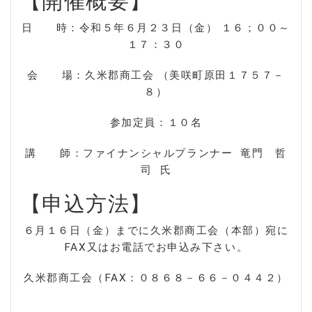
【開催概要】
日 時：令和５年６月２３日（金） １６；００～
１７：３０
会 場：久米郡商工会 （美咲町原田１７５７－
８）
参加定員：１０名
講 師：ファイナンシャルプランナー 竜門 哲
司 氏
【申込方法】
６月１６日（金）までに久米郡商工会（本部）宛に
FAX又はお電話でお申込み下さい。
久米郡商工会（FAX：０８６８－６６－０４４２）