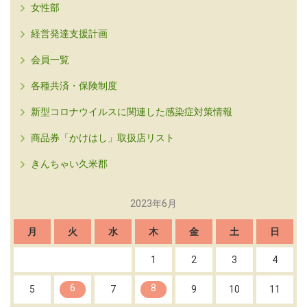
女性部
経営発達支援計画
会員一覧
各種共済・保険制度
新型コロナウイルスに関連した感染症対策情報
商品券「かけはし」取扱店リスト
きんちゃい久米郡
2023年6月
月
火
水
木
金
土
日
1
2
3
4
6
8
5
7
9
10
11