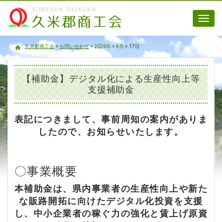
KUMEGUN SHOKOKAI
Toggl
navig
久米郡商工会
久米郡商工会
>
お問い合わせ
>
2026年
>
4月
>
17日
【補助金】デジタル化による生産性向上等
支援補助金
表記につきまして、事前周知の案内がありま
したので、お知らせいたします。
〇事業概要
本補助金は、県内事業者の生産性向上や新た
な販路開拓に向けたデジタル化投資を支援
し、中小企業者の稼ぐ力の強化と賃上げ原資