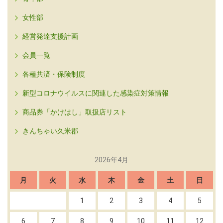
女性部
経営発達支援計画
会員一覧
各種共済・保険制度
新型コロナウイルスに関連した感染症対策情報
商品券「かけはし」取扱店リスト
きんちゃい久米郡
2026年4月
月
火
水
木
金
土
日
1
2
3
4
5
6
7
8
9
10
11
12