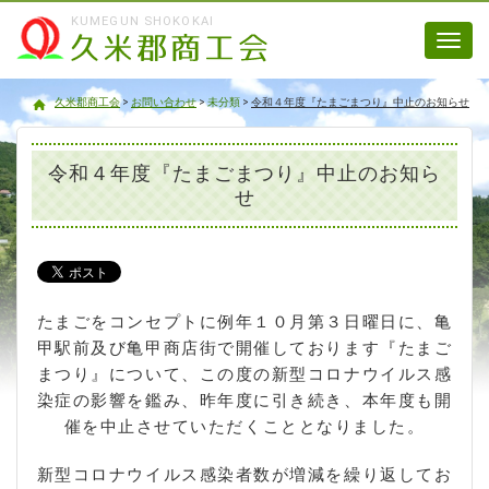
KUMEGUN SHOKOKAI
Toggl
navig
久米郡商工会
久米郡商工会
>
お問い合わせ
>
未分類
>
令和４年度『たまごまつり』中止のお知らせ
令和４年度『たまごまつり』中止のお知ら
せ
たまごをコンセプトに例年１０月第３日曜日に、亀
甲駅前及び亀甲商店街で開催しております『たまご
まつり』について、この度の新型コロナウイルス感
染症の影響を鑑み、昨年度に引き続き、本年度も開
催を中止させていただくこととなりました。
新型コロナウイルス感染者数が増減を繰り返してお