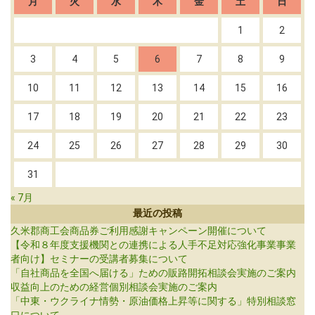
月
火
水
木
金
土
日
1
2
3
4
5
6
7
8
9
10
11
12
13
14
15
16
17
18
19
20
21
22
23
24
25
26
27
28
29
30
31
« 7月
最近の投稿
久米郡商工会商品券ご利用感謝キャンペーン開催について
【令和８年度支援機関との連携による人手不足対応強化事業事業
者向け】セミナーの受講者募集について
「自社商品を全国へ届ける」ための販路開拓相談会実施のご案内
収益向上のための経営個別相談会実施のご案内
「中東・ウクライナ情勢・原油価格上昇等に関する」特別相談窓