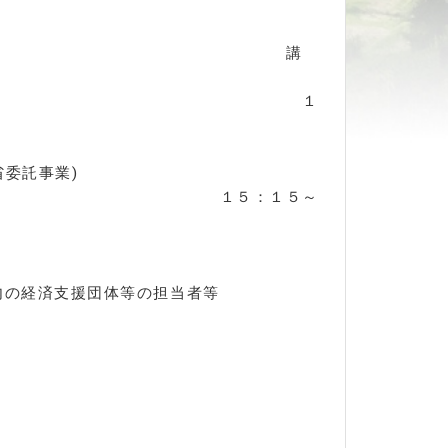
 講
 １
』
省委託事業)
：１５～
内の経済支援団体等の担当者等