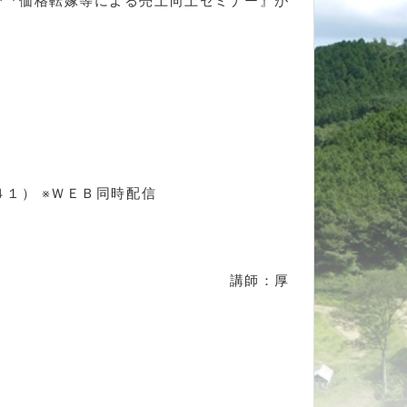
で『価格転嫁等による売上向上セミナー』が
１） ※ＷＥＢ同時配信
師：厚
子
』