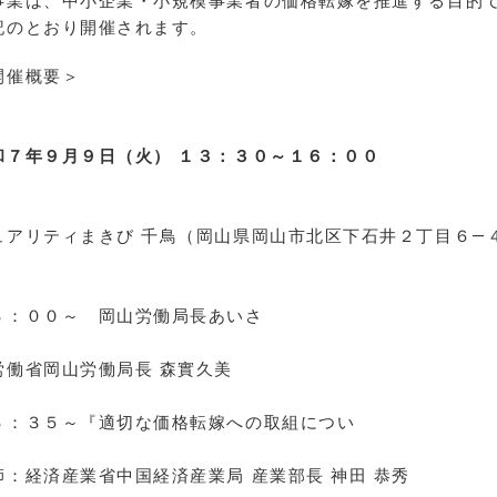
事業は、中小企業・小規模事業者の価格転嫁を推進する目的
記のとおり開催されます。
開催概要＞
日
和７年９月９日（火） １３：３０～１６：００
場
ュアリティまきび 千鳥（岡山県岡山市北区下石井２丁目６―４
内
３：００～ 岡山労働局長あいさ
つ 講
労働省岡山労働局長 森實久美
３：３５～『適切な価格転嫁への取組につい
て
師：経済産業省中国経済産業局 産業部長 神田 恭秀