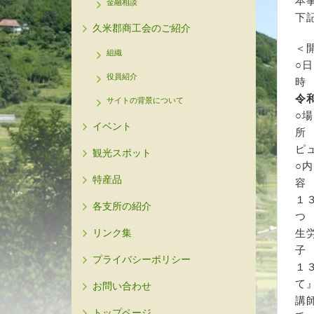
本
金融相談
下
久米郡商工会のご紹介
＜
組織
○
役員紹介
令
サイトの背景について
○
イベント
ピ
観光スポット
○
特産品
１
各支所の紹介
リンク集
生
プライバシーポリシー
１
お問い合わせ
講
トップページ