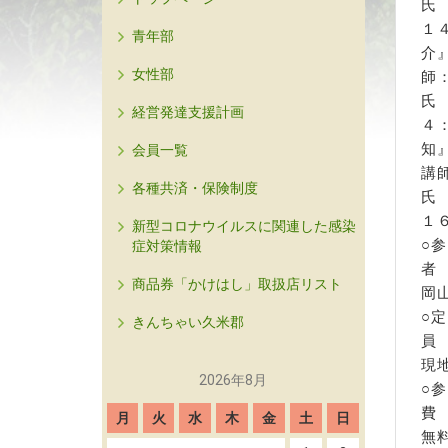
１
青年部
女性部
師
経営発達支援計画
４
会員一覧
講
各種共済・保険制度
１
新型コロナウイルスに関連した感染
○
症対策情報
商品券「かけはし」取扱店リスト
岡
○
きんちゃい久米郡
現
2026年8月
○
月
火
水
木
金
土
日
無