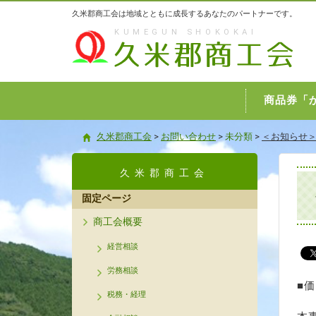
久米郡商工会は地域とともに成長するあなたのパートナーです。
KUMEGUN SHOKOKAI
久米郡商工会
商品券「
久米郡商工会
>
お問い合わせ
>
未分類
>
＜お知らせ
久米郡商工会
固定ページ
商工会概要
経営相談
労務相談
■
税務・経理