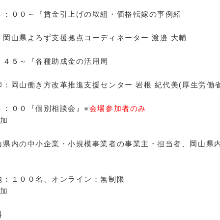
４：００～『賃金引上げの取組・価格転嫁の事例紹
介』
：岡山県よろず支援拠点コーディネーター 渡邉 大輔
氏
：４５～『各種助成金の活用周
知
師：岡山働き方改革推進支援センター 岩根 紀代美(厚生労働
氏 １５
６：００『個別相談会』※
会場参加者のみ
参加
山県内の中小企業・小規模事業者の事業主・担当者、岡山県
定
地：１００名、オンライン：無制限
参加
料