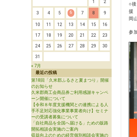
1
2
○
6
3
4
5
7
8
9
岡
10
11
12
13
14
15
16
参
17
18
19
20
21
22
23
24
25
26
27
28
29
30
31
« 7月
最近の投稿
第18回「久米郡ふるさと夏まつり」開催
のお知らせ
久米郡商工会商品券ご利用感謝キャンペ
ーン開催について
【令和８年度支援機関との連携による人
手不足対応強化事業事業者向け】セミナ
ーの受講者募集について
「自社商品を全国へ届ける」ための販路
開拓相談会実施のご案内
収益向上のための経営個別相談会実施の