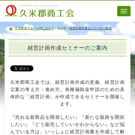
KUMEGUN SHOKOKAI
Toggl
navig
久米郡商工会
久米郡商工会
>
お問い合わせ
>
未分類
>
経営計画作成セミナーのご案内
経営計画作成セミナーのご案内
久米郡商工会では、経営計画作成の意義、経営計画
立案の考え方・進め方、各種補助金申請のための具
体的な「経営計画」が作成できるセミナーを開催し
ます。
『売れる新商品を開発したい』『新たな販路を開拓
したい』『どう販売していいかわからない』など悩
んでいる方は、いっしょに経営計画書を作成して解