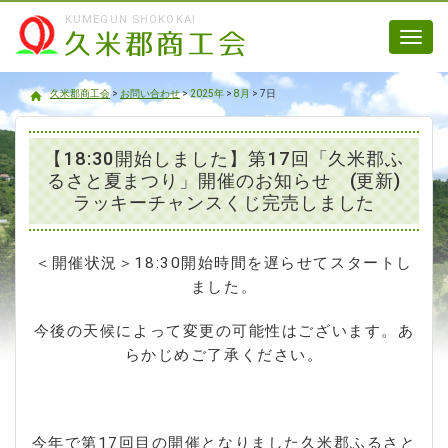
KUMEGUN SHOKOKAI
Toggl
navig
久米郡商工会
久米郡商工会
>
お問い合わせ
>
2025年
>
8月
>
7日
【18:30開始しました】第17回「久米郡ふ
るさと夏まつり」開催のお知らせ (更新)
ラッキーチャンスくじ完売しました
＜開催状況＞18:30開始時間を遅らせてスタートし
ました。
今後の天候によって変更の可能性はございます。あ
らかじめご了承ください。
今年で第17回目の開催となりました久米郡ふるさと