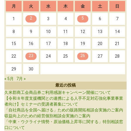
月
火
水
木
金
土
日
2
5
1
3
4
6
7
8
9
10
11
12
13
14
15
16
17
18
19
20
21
23
26
22
24
25
27
28
29
30
« 5月
7月 »
最近の投稿
久米郡商工会商品券ご利用感謝キャンペーン開催について
【令和８年度支援機関との連携による人手不足対応強化事業事業
者向け】セミナーの受講者募集について
「自社商品を全国へ届ける」ための販路開拓相談会実施のご案内
収益向上のための経営個別相談会実施のご案内
「中東・ウクライナ情勢・原油価格上昇等に関する」特別相談窓
口について