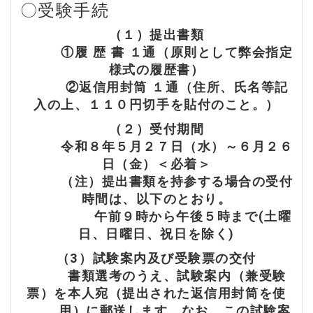
〇受験手続
（１）提出書類
①履 歴 書 １通（原則として弊会指定
様式の履歴書）
②返信用封筒 １通（住所、氏名等記
入の上、１１０円切手を貼付のこと。）
（２）受付期間
令和８年５月２７日（水）～６月２６
日（金）
＜必着＞
（注）提出書類を持参する場合の受付
時間は、以下のとおり。
午前９時から午後５時まで(土曜
日、日曜日、祝日を除く)
（3）試験案内及び受験票の交付
書類選考のうえ、試験案内（兼受験
票）を本人宛（提出された返信用封筒を使
用）に郵送します。なお、この試験案