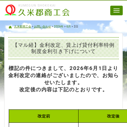
KUMEGUN SHOKOKAI
Toggl
navig
久米郡商工会
久米郡商工会
>
お問い合わせ
>
2026年
>
6月
>
2日
【マル経】金利改定、賃上げ貸付利率特例
制度金利引き下げについて
標記の件につきまして、2026年6月1日より
金利改定の連絡がございましたので、お知ら
せいたします。
改定後の内容は下記のとおりです。